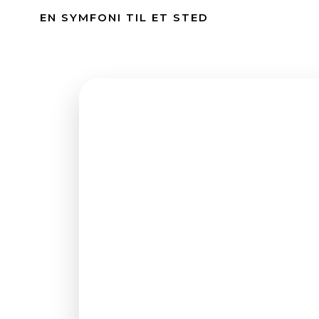
Videre
EN SYMFONI TIL ET STED
til
indhold