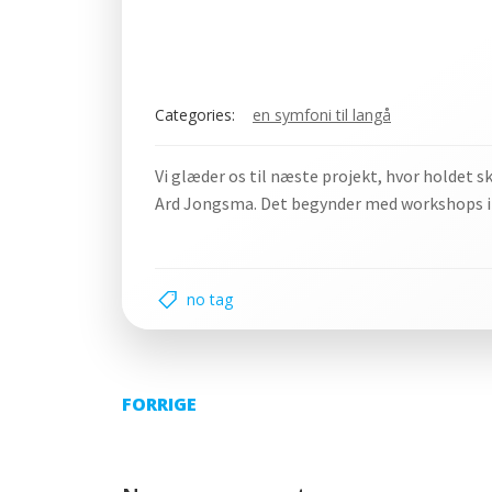
Categories:
en symfoni til langå
Vi glæder os til næste projekt, hvor holdet 
Ard Jongsma. Det begynder med workshops i u
no tag
Indlægsnavigat
FORRIGE