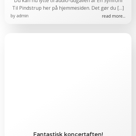
Du kan nu lytte til audio-udgaven af En Symfoni
Til Pindstrup her på hjemmesiden. Det gør du […]
by
admin
read more...
Fantastisk koncertaften!