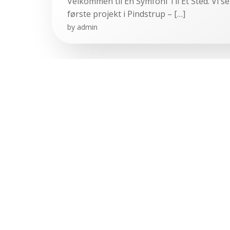
Velkommen til En Symfoni Til Et Sted. Vi 
første projekt i Pindstrup – […]
by
admin